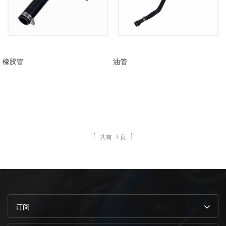
橡胶管
油管
[ 共有
1
页 ]
订阅