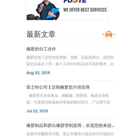
最新文章
橡胶的分工合作
橡胶的加工过程包括塑炼、混炼、压延或挤出、成型和
硫化等基本工序，每个工序针对制品有不同的要求，分
别配合若干辅助操作。我们富士特橡塑有限公司拥有独
Aug 02, 2019
立生产的能力，从下订单、工程研发、生产、检验、装
箱到出口都有一系列出货的能力，能够挑起订单的压
富士特公司 | 定制橡胶垫片供应商
力。在橡胶加工的各个环节都有对应的人员和机器，保
橡胶垫片具有耐油、耐酸碱、耐寒热、耐老化等性
证产品在各个环
能，可直接切割成各种形状的密封垫片，广泛用于医
药、电子、化工、抗静电、阻燃、食品等行业，在工业
Jul 23, 2019
中的使用甚广。 橡胶垫片的产品主要有：硅胶垫、丁
腈橡胶垫、氟橡胶垫、其他橡胶垫。橡胶垫片在连接两
橡胶制品和挤出橡胶管制造商，欢迎您前来咨询！
个部位的表面之间起
如果车轮橡胶有问题，那么车辆在行驶过程中出现的后