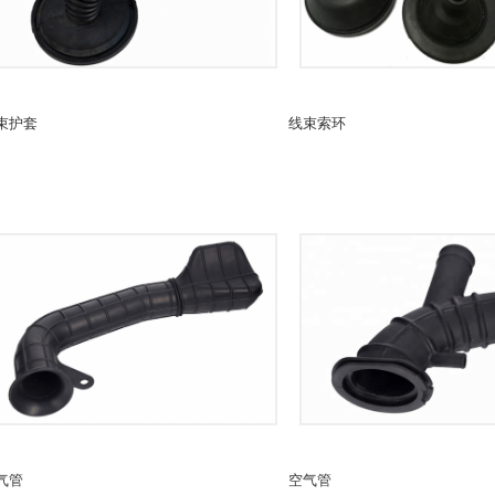
束护套
线束索环
气管
空气管