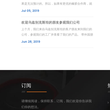
果是无法预计的。所以，如果有更优的橡胶合作商，就
要主动选择，更加确保产品的质量。因此，汽车行业在
Jul 05, 2019
对车的紧要部件的选择上要很慎重，对合作的厂家也要
进行仔细筛选。 我们富士特橡塑有限公司有15年的成熟
欢迎乌兹别克斯坦的朋友参观我们公司
的运作经验，专业从事射出/模压橡胶制品和挤出橡胶
上个月，我们来自乌兹别克斯坦的客户朋友来到我们的
管的技术
公司，参观我们的工厂并查看了我们的产品。 带外国朋
友参观完我们的工厂后，我们带他到小会议室里介绍我
Jun 28, 2019
们的产品以及公司情况。 在我们办公室的展览架上，客
户查看了我们的减震器垫、汽车电装线束等一系列产
品，我们对橡胶件的生产环节进行详细地解释。 客户对
我们的挤
订阅
请继续阅读，保持联系，订阅，我们欢迎你告诉我
们你的想法。