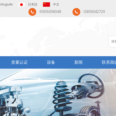
ortuguês
日本語
中文
15905058048
13806042729
质量认证
设备
新闻
联系我